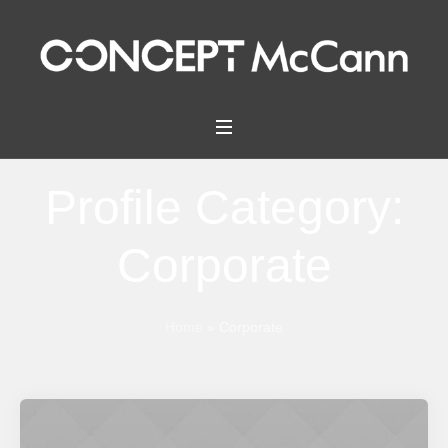
Profile Category:
Corporate
Home
»
Corporate